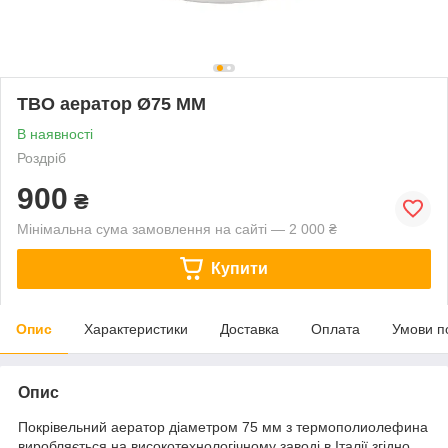
ТВО аератор Ø75 ММ
В наявності
Роздріб
900
₴
Мінімальна сума замовлення на сайті — 2 000 ₴
Купити
Опис
Характеристики
Доставка
Оплата
Умови п
Опис
Покрівельний аератор діаметром 75 мм з термополиолефина
виробляється на високотехнологічному заводі в Італії згідно