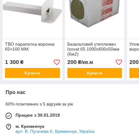
ТВО парапетна воронка
Базальтовий утеплювач
Улов
65×100 ММ
Izovat 65 1000х600х50мм
вор
(6м2)
1 300
200
200
₴
₴/кв.м
Купити
Купити
Про нас
60% позитивних з 5 відгуків за рік
Працює з 30.01.2019
м. Кременчук
вул. В. Пугачева 6, Кременчук, Україна