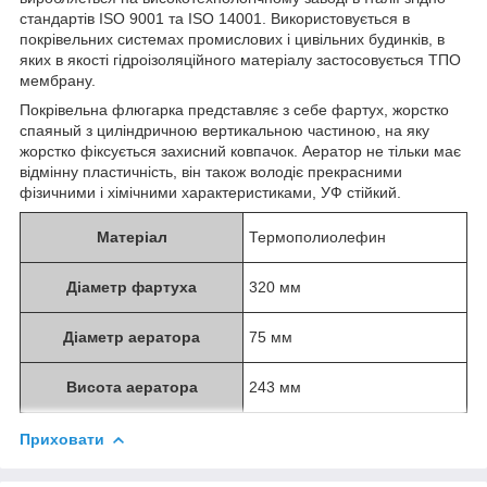
стандартів ISO 9001 та ISO 14001. Використовується в
покрівельних системах промислових і цивільних будинків, в
яких в якості гідроізоляційного матеріалу застосовується ТПО
мембрану.
Покрівельна флюгарка представляє з себе фартух, жорстко
спаяный з циліндричною вертикальною частиною, на яку
жорстко фіксується захисний ковпачок. Аератор не тільки має
відмінну пластичність, він також володіє прекрасними
фізичними і хімічними характеристиками, УФ стійкий.
Матеріал
Термополиолефин
Діаметр фартуха
320 мм
Діаметр аератора
75 мм
Висота аератора
243 мм
Приховати