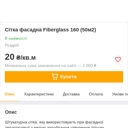
Сітка фасадна Fiberglass 160 (50м2)
В наявності
Роздріб
20
₴/кв.м
Мінімальна сума замовлення на сайті — 2 000 ₴
Купити
Опис
Характеристики
Доставка
Оплата
Умови п
Опис
Штукатурна сітка, яку використовують при фасадної
теплоізоляції з метою запобігання утворення тріщин