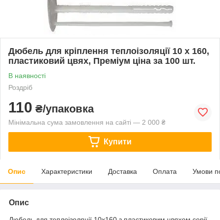
Дюбель для кріплення теплоізоляції 10 х 160,
пластиковий цвях, Преміум ціна за 100 шт.
В наявності
Роздріб
110
₴/упаковка
Мінімальна сума замовлення на сайті — 2 000 ₴
Купити
Опис
Характеристики
Доставка
Оплата
Умови п
Опис
Дюбель для теплоізоляції 10х160 з пластиковим цвяхом серії