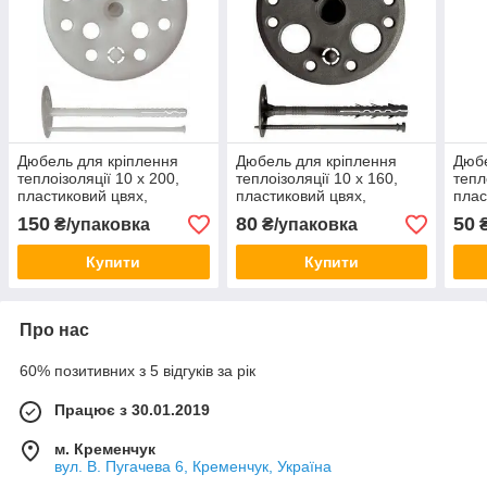
Дюбель для кріплення
Дюбель для кріплення
Дюбе
теплоізоляції 10 х 200,
теплоізоляції 10 х 160,
тепл
пластиковий цвях,
пластиковий цвях,
плас
Преміум ціна за 50 шт.
Стандарт ціна за 100 шт.
Стан
150
80
50
₴/упаковка
₴/упаковка
₴
Купити
Купити
Про нас
60% позитивних з 5 відгуків за рік
Працює з 30.01.2019
м. Кременчук
вул. В. Пугачева 6, Кременчук, Україна