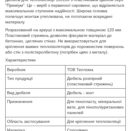
"Преміум". Це – виріб з первинної сировини, що відрізняється
максимальною ступенем надійності. Широка головка
полегшує монтаж утеплювача, не потопаючи всередині
матеріалу.
Розрахований на аркуші з максимальною товщиною 120 мм.
Пластиковий стрижень дозволяє фіксувати матеріал до
бетонних, цегляних стінах. Не використовується для
кріплення важких теплоізоляторів до порожнистим поверхонь
або стін з полістиролбетону (потрібен цвях з металу).
Характеристики
Виробник
ТОВ Теплома
Тип продукції
Дюбель розпірний
(пластиковий стрижень)
Вид дюбеля
Дюбель - зонт
Призначення
Для пінопласту, мінеральної
вати, для пінополіуретанових
панелей
Область застосування
Для кріплення теплоізоляції
Матеріал
Сополімер