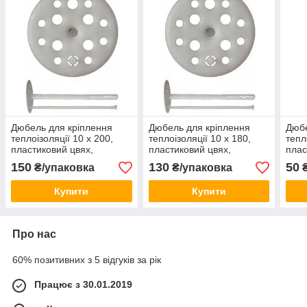
Дюбель для кріплення
Дюбель для кріплення
Дюбе
теплоізоляції 10 х 200,
теплоізоляції 10 х 180,
тепл
пластиковий цвях,
пластиковий цвях,
плас
Преміум ціна за 50 шт.
Преміум ціна за 50 шт.
Стан
150
130
50
₴/упаковка
₴/упаковка
₴
Купити
Купити
Про нас
60% позитивних з 5 відгуків за рік
Працює з 30.01.2019