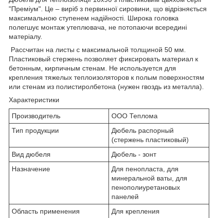
"Преміум". Це – виріб з первинної сировини, що відрізняється
максимальною ступенем надійності. Широка головка
полегшує монтаж утеплювача, не потопаючи всередині
матеріалу.
Рассчитан на листы с максимальной толщиной 50 мм.
Пластиковый стержень позволяет фиксировать материал к
бетонным, кирпичным стенам. Не используется для
крепления тяжелых теплоизоляторов к полым поверхностям
или стенам из полистиролбетона (нужен гвоздь из металла).
Характеристики
Производитель
ООО Теплома
Тип продукции
Дюбель распорный
(стержень пластиковый)
Вид дюбеля
Дюбель - зонт
Назначение
Для пенопласта, для
минеральной ваты, для
пенополиуретановых
панелей
Область применения
Для крепления