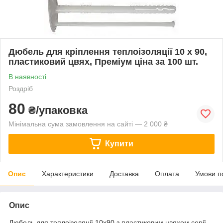
Дюбель для кріплення теплоізоляції 10 х 90,
пластиковий цвях, Преміум ціна за 100 шт.
В наявності
Роздріб
80
₴/упаковка
Мінімальна сума замовлення на сайті — 2 000 ₴
Купити
Опис
Характеристики
Доставка
Оплата
Умови п
Опис
Дюбель для теплоізоляції 10х90 з пластиковим цвяхом серії