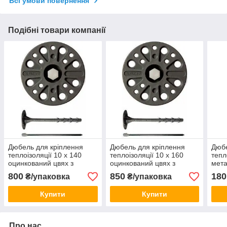
Всі умови повернення
Подібні товари компанії
Дюбель для кріплення
Дюбель для кріплення
Дюбе
теплоізоляції 10 х 140
теплоізоляції 10 х 160
тепл
оцинкований цвях з
оцинкований цвях з
мета
термоголовой, Стандарт
термоголовой, Стандарт
терм
800
850
180
₴/упаковка
₴/упаковка
ціна за 50 шт.
ціна за 50 шт.
ціна
Купити
Купити
Про нас