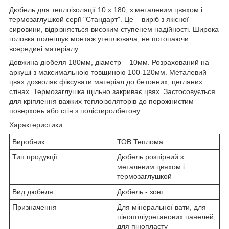
Дюбель для теплоізоляції 10 х 180, з металевим цвяхом і
термозаглушкой серії "Стандарт". Це – виріб з якісної
сировини, відрізняється високим ступенем надійності. Широка
головка полегшує монтаж утеплювача, не потопаючи
всередині матеріалу.
Довжина дюбеля 180мм, діаметр – 10мм. Розрахований на
аркуші з максимальною товщиною 100-120мм. Металевий
цвях дозволяє фіксувати матеріал до бетонних, цегляних
стінах. Термозаглушка щільно закриває цвях. Застосовується
для кріплення важких теплоізоляторів до порожнистим
поверхонь або стін з полістиролбетону.
Характеристики
Виробник
ТОВ Теплома
Тип продукції
Дюбель розпірний з
металевим цвяхом і
термозаглушкой
Вид дюбеля
Дюбель - зонт
Призначення
Для мінеральної вати, для
пінополіуретанових панелей,
для пінопласту