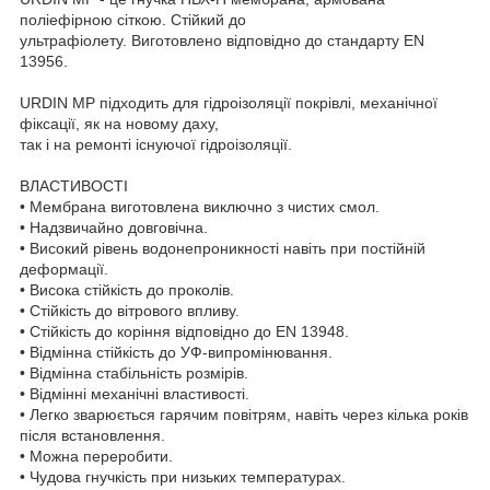
поліефірною сіткою. Cтійкий до
ультрафіолету. Виготовлено відповідно до стандарту EN
13956.
URDIN MP підходить для гідроізоляції покрівлі, механічної
фіксації, як на новому даху,
так і на ремонті існуючої гідроізоляції.
ВЛАСТИВОСТІ
• Мембрана виготовлена виключно з чистих смол.
• Надзвичайно довговічна.
• Високий рівень водонепроникності навіть при постійній
деформації.
• Висока стійкість до проколів.
• Стійкість до вітрового впливу.
• Стійкість до коріння відповідно до EN 13948.
• Відмінна стійкість до УФ-випромінювання.
• Відмінна стабільність розмірів.
• Відмінні механічні властивості.
• Легко зварюється гарячим повітрям, навіть через кілька років
після встановлення.
• Можна переробити.
• Чудова гнучкість при низьких температурах.