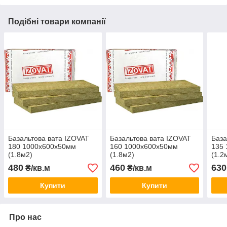
Подібні товари компанії
Базальтова вата IZOVAT
Базальтова вата IZOVAT
База
180 1000х600х50мм
160 1000х600х50мм
135
(1.8м2)
(1.8м2)
(1.2
480
460
630
₴/кв.м
₴/кв.м
Купити
Купити
Про нас