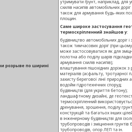
утримувати ґрунт, наприклад, для у
схилів насипів автомобільних доріг і
також для армування будь-яких по
площин.
Саме широке застосування гео
термоскріпленний знайшов у
:
будівництво автомобільних доріг і 
також тимчасових доріг (при цьом
може застосовуватися як для зміц
полотна або поділу шарів підкладки,
армування схилів насипів);
и розрыве по ширині
влаштування пішохідних доріжок з 
матеріалів (асфальту, тротуарної 
захисту берегової лінії природних 
водойм гідротехнічних споруд;
будівництві (для укриття бетону);
ландшафтному дизайні, де геотекс
термоскріпленний використовуєтьс
дренування, зрошення, поділу грунт
конструкцій та багатьох інших цілей
в інженерному будівництві для ізоля
трубопроводів і зміцнення грунтів 
трубопроводів, опор ЛЕП та ін.