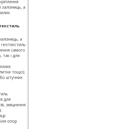
кріплення
 залізниць, а
хилих
текстиль
залізниць, а
у геотекстиль
нення самого
 так і для
різних
плитки тощо);
або штучних
тиль
я для
ів, зміцнення
;
ції
біля опор