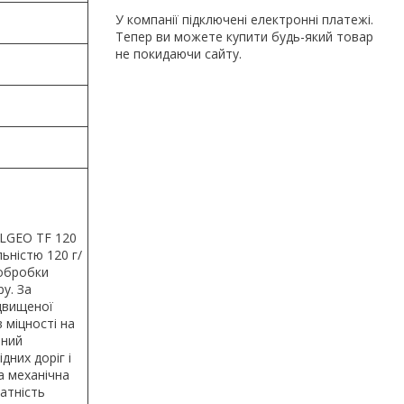
У компанії підключені електронні платежі.
Тепер ви можете купити будь-який товар
не покидаючи сайту.
LGEO TF 120
ьністю 120 г/
 обробки
у. За
ідвищеної
 міцності на
нний
дних доріг і
а механічна
датність