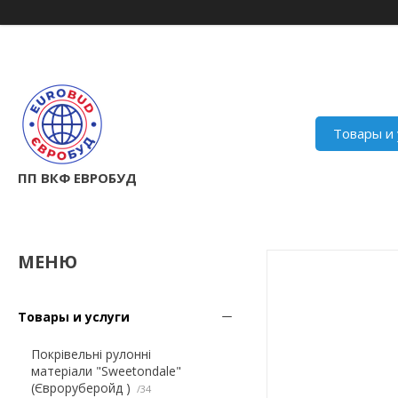
Товары и 
ПП ВКФ ЕВРОБУД
Товары и услуги
Покрівельні рулонні
матеріали "Sweetondale"
(Євроруберойд )
34