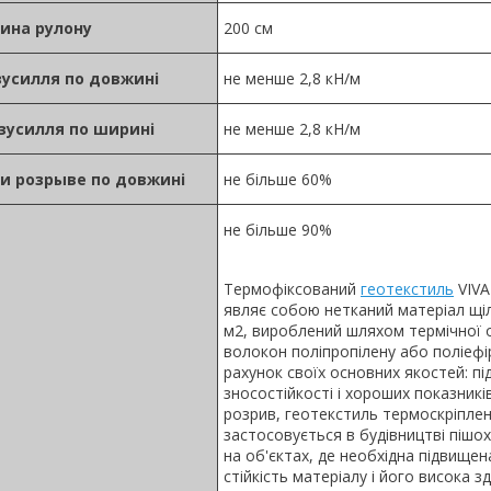
ина рулону
200 см
усилля по довжині
не менше 2,8 кН/м
зусилля по ширині
не менше 2,8 кН/м
и розрыве по довжині
не більше 60%
не більше 90%
Термофіксований
геотекстиль
VIVA
являє собою нетканий матеріал щіл
м2, вироблений шляхом термічної
волокон поліпропілену або поліефір
рахунок своїх основних якостей: п
зносостійкості і хороших показників
розрив, геотекстиль термоскріпле
застосовується в будівництві пішохі
на об'єктах, де необхідна підвищен
стійкість матеріалу і його висока з