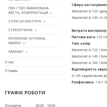
Сфера застосуванн
ПВХ / ТВО ЛАМІНОВАНА
Masternet A-125: арму
ЖЕСТЬ, КОМПЛЕКТАЦІЯ
4
Masternet A-145 і A-1
СІТКИ ШТУКАТУРНІ
4
СТЕКЛОТКАНЬ
2
Витрата матеріалу
Питома вага:
125 г/
КРІПЛЕННЯ, КУТНИКИ,
МАЯКИ
Тип, колір:
32
Masternet A-125 / біл
ЛАМІНАТ
3
Masternet A-145 / бі
О нас
Masternet A-160 / біли
Відповідність євр
Отзывы
A-145 задовольняє в
Розфасовка:
1 м × 50
ГРАФІК РОБОТИ
Понеділок
08:00
18:00