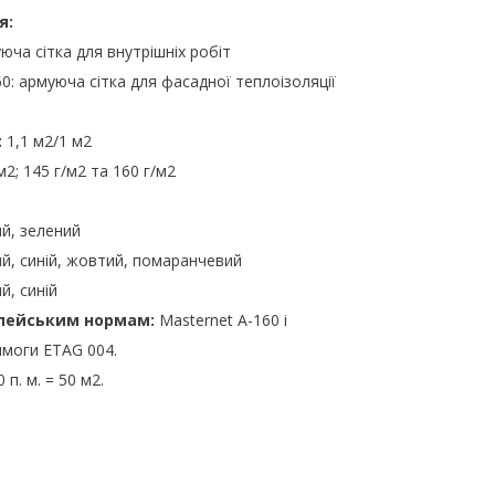
я:
юча сітка для внутрішніх робіт
60: армуюча сітка для фасадної теплоізоляції
:
1,1 м2/1 м2
м2; 145 г/м2 та 160 г/м2
ий, зелений
лий, синій, жовтий, помаранчевий
й, синій
опейським нормам:
Masternet A-160 і
имоги ETAG 004.
 п. м. = 50 м2.