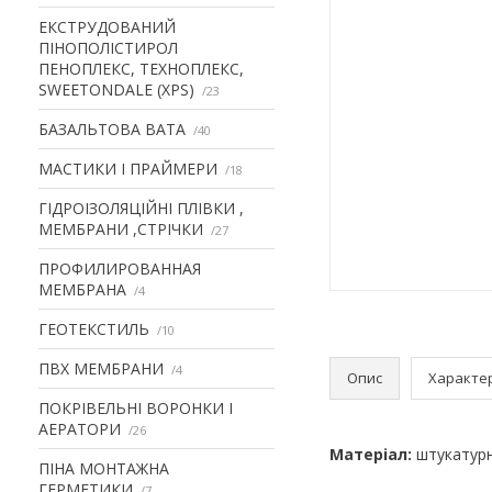
ЕКСТРУДОВАНИЙ
ПІНОПОЛІСТИРОЛ
ПЕНОПЛЕКС, ТЕХНОПЛЕКС,
SWEETONDALE (XPS)
23
БАЗАЛЬТОВА ВАТА
40
МАСТИКИ І ПРАЙМЕРИ
18
ГІДРОІЗОЛЯЦІЙНІ ПЛІВКИ ,
МЕМБРАНИ ,СТРІЧКИ
27
ПРОФИЛИРОВАННАЯ
МЕМБРАНА
4
ГЕОТЕКСТИЛЬ
10
ПВХ МЕМБРАНИ
4
Опис
Характе
ПОКРІВЕЛЬНІ ВОРОНКИ І
АЕРАТОРИ
26
Матеріал:
штукатурн
ПІНА МОНТАЖНА
ГЕРМЕТИКИ
7