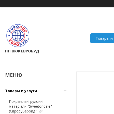
Товары и 
ПП ВКФ ЕВРОБУД
Товары и услуги
Покрівельні рулонні
матеріали "Sweetondale"
(Євроруберойд )
34