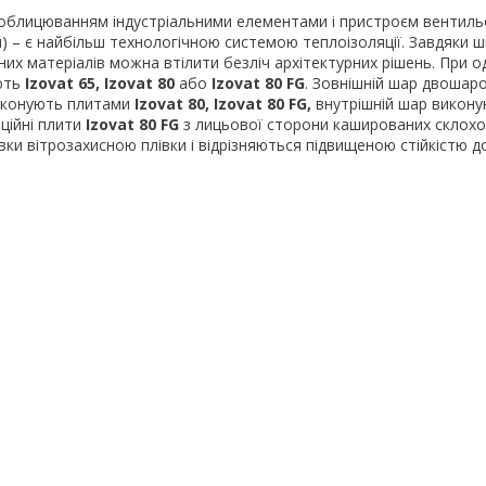
 облицюванням індустріальними елементами і пристроєм вентил
) – є найбільш технологічною системою теплоізоляції. Завдяки 
их матеріалів можна втілити безліч архітектурних рішень. При
ють
Izovat 65, Izovat 80
або
Izovat 80 FG
. Зовнішній шар двошар
иконують плитами
Izovat 80, Izovat 80 FG,
внутрішній шар викон
яційні плити
Izovat 80 FG
з лицьової сторони кашированих склохо
ки вітрозахисною плівки і відрізняються підвищеною стійкістю до