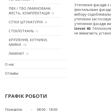
Утеплення фасадів з
ПВХ / ТВО ЛАМІНОВАНА
(вентильовані фасади
ЖЕСТЬ, КОМПЛЕКТАЦІЯ
4
вибору оздоблювальн
утепленні застосову
СІТКИ ШТУКАТУРНІ
4
утеплення фасадів в
Izovat 40
. Теплоізол
СТЕКЛОТКАНЬ
2
не вимагають установ
КРІПЛЕННЯ, КУТНИКИ,
МАЯКИ
32
ЛАМІНАТ
3
О нас
Отзывы
ГРАФІК РОБОТИ
Понеділок
08:00
18:00