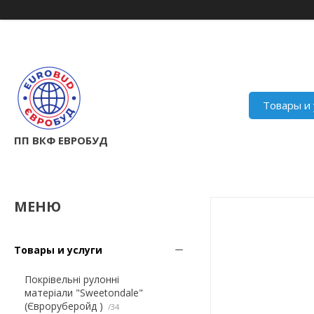
Товары и 
ПП ВКФ ЕВРОБУД
Товары и услуги
Покрівельні рулонні
матеріали "Sweetondale"
(Євроруберойд )
34