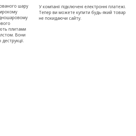
ьованого шару
У компанії підключені електронні платежі.
широкому
Тепер ви можете купити будь-який товар
 одношаровому
не покидаючи сайту.
ового
ують плитами
лстом. Вони
 деструкції.