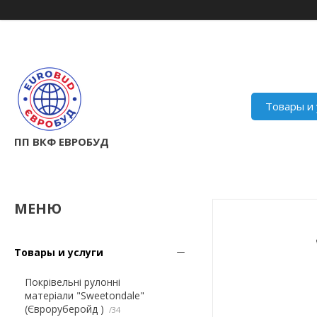
Товары и 
ПП ВКФ ЕВРОБУД
Товары и услуги
Покрівельні рулонні
матеріали "Sweetondale"
(Євроруберойд )
34