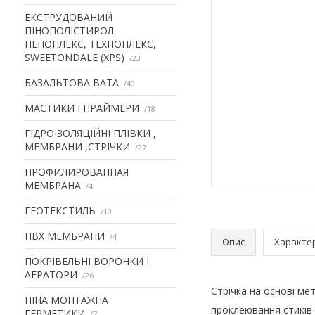
ЕКСТРУДОВАНИЙ
ПІНОПОЛІСТИРОЛ
ПЕНОПЛЕКС, ТЕХНОПЛЕКС,
SWEETONDALE (XPS)
23
БАЗАЛЬТОВА ВАТА
40
МАСТИКИ І ПРАЙМЕРИ
18
ГІДРОІЗОЛЯЦІЙНІ ПЛІВКИ ,
МЕМБРАНИ ,СТРІЧКИ
27
ПРОФИЛИРОВАННАЯ
МЕМБРАНА
4
ГЕОТЕКСТИЛЬ
10
ПВХ МЕМБРАНИ
4
Опис
Характе
ПОКРІВЕЛЬНІ ВОРОНКИ І
АЕРАТОРИ
26
Стрічка на основі ме
ПІНА МОНТАЖНА
проклеювання стиків і
ГЕРМЕТИКИ
7