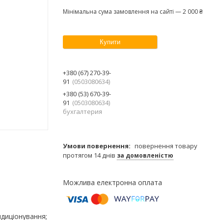
Мінімальна сума замовлення на сайті — 2 000 ₴
Купити
+380 (67) 270-39-
91
0503080634
+380 (53) 670-39-
91
0503080634
бухгалтерия
повернення товару
протягом 14 днів
за домовленістю
ндиціонування;